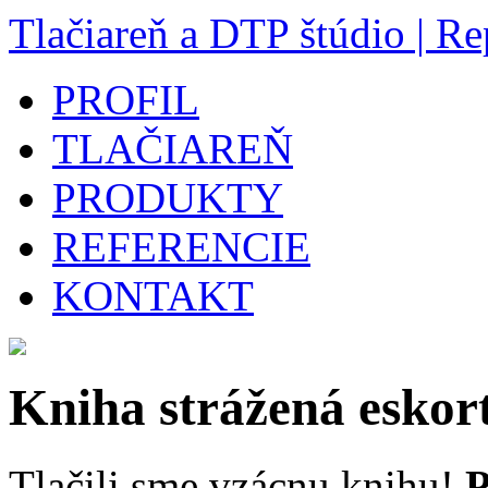
Tlačiareň a DTP štúdio | Re
PROFIL
TLAČIAREŇ
PRODUKTY
REFERENCIE
KONTAKT
Kniha strážená eskor
Tlačili sme vzácnu knihu!
P