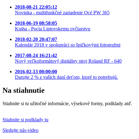
2018-08-21 22:05:12
Novinka - multifunkčné zariadenie Océ PW 365
2018-06-19 08:58:05
Kniha - Pocta Liptovskemu ovčiarstvu
2018-02-20 20:47:07
Kalendár 2018 v spolupráci so špičkovými fotografmi
2017-08-24 16:21:42
Nový veľkoformátový digitálny stroj Roland RF - 640
2016-02-13 00:00:00
Darujte 2 % z vašich daní deťom, ktoré to potrebujú.
Na
stiahnutie
Stiahnite si tu užitočné informácie, výsekové formy, podklady atď.
Stiahnite si podklady tu
Sledujte nás-video