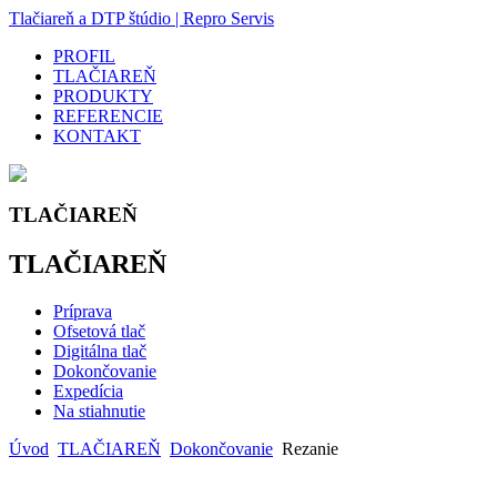
Tlačiareň a DTP štúdio | Repro Servis
PROFIL
TLAČIAREŇ
PRODUKTY
REFERENCIE
KONTAKT
TLAČIAREŇ
TLAČIAREŇ
Príprava
Ofsetová tlač
Digitálna tlač
Dokončovanie
Expedícia
Na stiahnutie
Úvod
TLAČIAREŇ
Dokončovanie
Rezanie