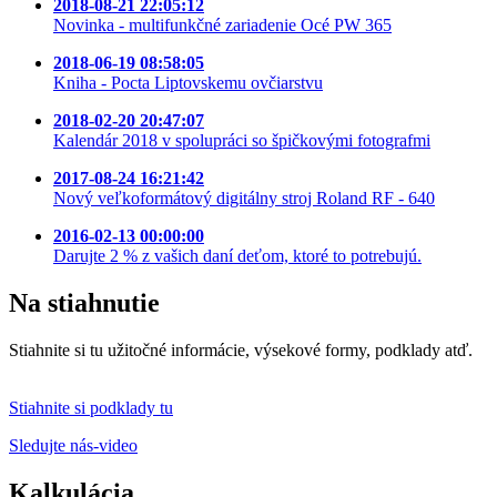
2018-08-21 22:05:12
Novinka - multifunkčné zariadenie Océ PW 365
2018-06-19 08:58:05
Kniha - Pocta Liptovskemu ovčiarstvu
2018-02-20 20:47:07
Kalendár 2018 v spolupráci so špičkovými fotografmi
2017-08-24 16:21:42
Nový veľkoformátový digitálny stroj Roland RF - 640
2016-02-13 00:00:00
Darujte 2 % z vašich daní deťom, ktoré to potrebujú.
Na
stiahnutie
Stiahnite si tu užitočné informácie, výsekové formy, podklady atď.
Stiahnite si podklady tu
Sledujte nás-video
Kalkulácia